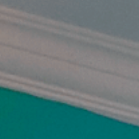
Senin-Kamis: 11.30-22.00
Jumat: 13.30-22.00
Sabtu, Minggu: 12.00-23.00
Address
Jl. Perisai No. 16-17 Rantauprapat, Labuhanbatu, Sumatera
Utara
chiarakeanucorner