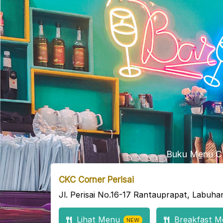
Buku Menu CK
CKC Corner Perisai
Jl. Perisai No.16-17 Rantauprapat, Labuh
Lihat Menu
Breakfast M
NEW