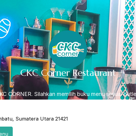
CKC Corner Restaurant
C CORNER. Silahkan memilih buku menu sesuai outlet
anbatu, Sumatera Utara 21421
enu