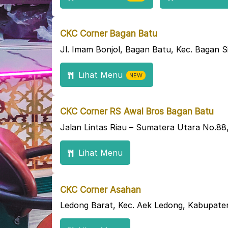
CKC Corner Bagan Batu
Jl. Imam Bonjol, Bagan Batu, Kec. Bagan 
Lihat Menu
NEW
CKC Corner RS Awal Bros Bagan Batu
Jalan Lintas Riau – Sumatera Utara No.88
Lihat Menu
CKC Corner Asahan
Ledong Barat, Kec. Aek Ledong, Kabupate