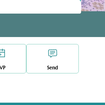
VP
Send