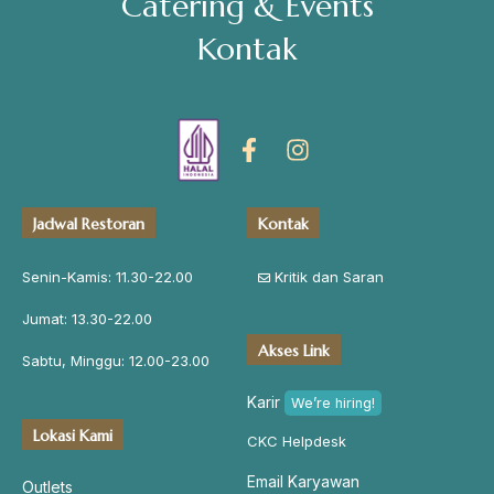
Catering & Events
Kontak
Address
Jl. Perisai No. 16-17 Rantauprapat, Labuhanbatu, Sumatera
Utara
chiarakeanucorner
Jadwal Restoran
Kontak
Senin-Kamis: 11.30-22.00
Kritik dan Saran
Jumat: 13.30-22.00
Akses Link
Sabtu, Minggu: 12.00-23.00
Karir
We’re hiring!
Lokasi Kami
CKC Helpdesk
Email Karyawan
Outlets