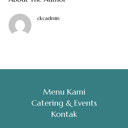
Sabtu, Minggu: 12.00-23.00
ckcadmin
Address
Jl. Perisai No. 16-17 Rantauprapat, Labuhanbatu, Sumatera
Utara
chiarakeanucorner
Menu Kami
Catering & Events
Kontak