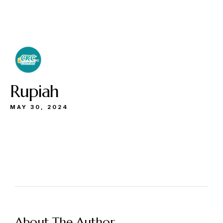
Buka
Sen-Kam: 11.30-22.00
Jum: 13.30-22.00
Sab&Min: 12.00-23.00
Rupiah
MAY 30, 2024
Make a Reservation
Hours
Senin-Kamis: 11.30-22.00
About The Author
Jumat: 13.30-22.00