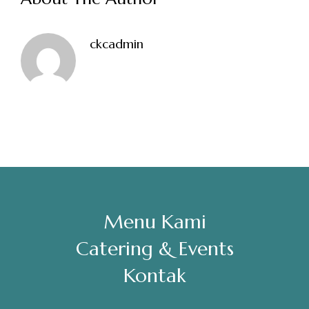
Sabtu, Minggu: 12.00-23.00
ckcadmin
Address
Jl. Perisai No. 16-17 Rantauprapat, Labuhanbatu, Sumatera
Utara
chiarakeanucorner
Menu Kami
Catering & Events
Kontak