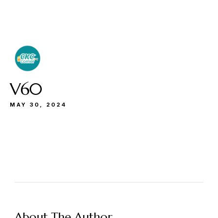
Buka
Sen-Kam: 11.30-22.00
Jum: 13.30-22.00
Sab&Min: 12.00-23.00
V60
MAY 30, 2024
Make a Reservation
Hours
Senin-Kamis: 11.30-22.00
About The Author
Jumat: 13.30-22.00