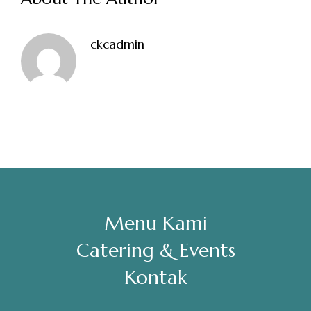
Sabtu, Minggu: 12.00-23.00
ckcadmin
Address
Jl. Perisai No. 16-17 Rantauprapat, Labuhanbatu, Sumatera
Utara
chiarakeanucorner
Menu Kami
Catering & Events
Kontak