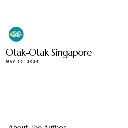
Buka
Sen-Kam: 11.30-22.00
Jum: 13.30-22.00
Sab&Min: 12.00-23.00
Otak-Otak Singapore
MAY 30, 2024
Make a Reservation
Hours
Senin-Kamis: 11.30-22.00
About The Author
Jumat: 13.30-22.00