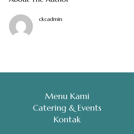
Sabtu, Minggu: 12.00-23.00
ckcadmin
Address
Jl. Perisai No. 16-17 Rantauprapat, Labuhanbatu, Sumatera
Utara
chiarakeanucorner
Menu Kami
Catering & Events
Kontak