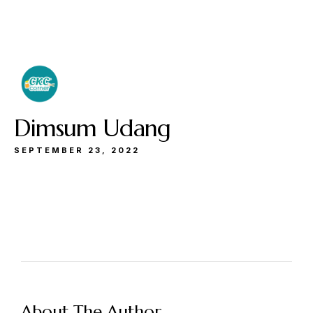
Buka
Sen-Kam: 11.30-22.00
Jum: 13.30-22.00
Sab&Min: 12.00-23.00
Dimsum Udang
SEPTEMBER 23, 2022
Make a Reservation
Hours
Senin-Kamis: 11.30-22.00
About The Author
Jumat: 13.30-22.00