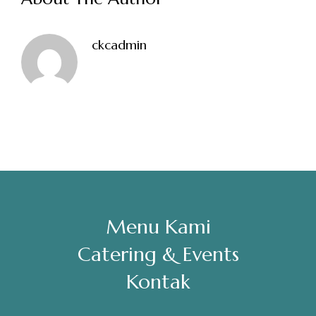
Sabtu, Minggu: 12.00-23.00
ckcadmin
Address
Jl. Perisai No. 16-17 Rantauprapat, Labuhanbatu, Sumatera
Utara
chiarakeanucorner
Menu Kami
Catering & Events
Kontak