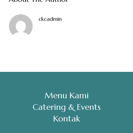
Sabtu, Minggu: 12.00-23.00
ckcadmin
Address
Jl. Perisai No. 16-17 Rantauprapat, Labuhanbatu, Sumatera
Utara
chiarakeanucorner
Menu Kami
Catering & Events
Kontak