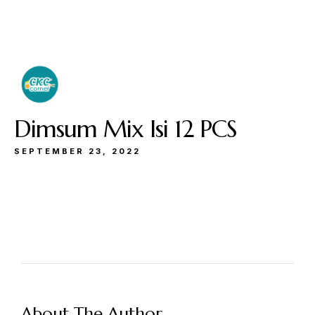
Buka
Sen-Kam: 11.30-22.00
Jum: 13.30-22.00
Sab&Min: 12.00-23.00
Dimsum Mix Isi 12 PCS
SEPTEMBER 23, 2022
Make a Reservation
Hours
Senin-Kamis: 11.30-22.00
About The Author
Jumat: 13.30-22.00