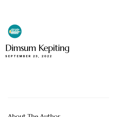
Buka
Sen-Kam: 11.30-22.00
Jum: 13.30-22.00
Sab&Min: 12.00-23.00
Dimsum Kepiting
SEPTEMBER 23, 2022
Make a Reservation
Hours
Senin-Kamis: 11.30-22.00
About The Author
Jumat: 13.30-22.00