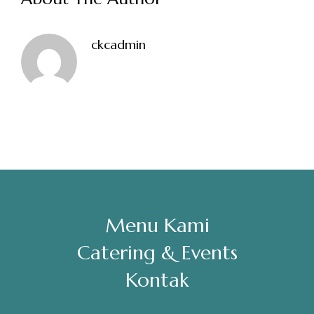
Sabtu, Minggu: 12.00-23.00
ckcadmin
Address
Jl. Perisai No. 16-17 Rantauprapat, Labuhanbatu, Sumatera
Utara
chiarakeanucorner
Menu Kami
Catering & Events
Kontak