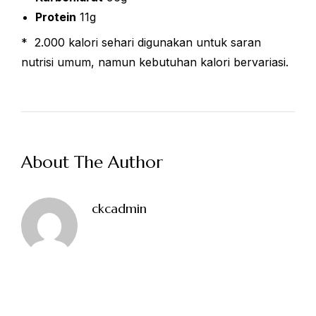
Jumat: 13.30-22.00
Protein
11g
Sabtu, Minggu: 12.00-23.00
* 2.000 kalori sehari digunakan untuk saran
nutrisi umum, namun kebutuhan kalori bervariasi.
Address
Jl. Perisai No. 16-17 Rantauprapat, Labuhanbatu, Sumatera
Utara
chiarakeanucorner
About The Author
ckcadmin